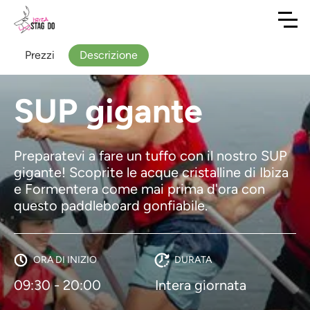
Prezzi
Descrizione
SUP gigante
Preparatevi a fare un tuffo con il nostro SUP
gigante! Scoprite le acque cristalline di Ibiza
e Formentera come mai prima d'ora con
questo paddleboard gonfiabile.
ORA DI INIZIO
DURATA
09:30 - 20:00
Intera giornata