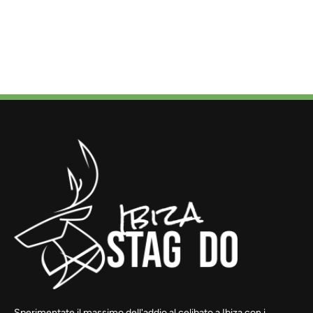
Sperimentate il massimo dell'addio al celibato a Ibiza con i