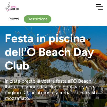
Prezzi
Descrizione
Festa in piscina
dell'O Beach Day
Club
Iniziate presto la vostra festa all'O Beach
Ibiza, il glamour day club e pool party con i
migliori DJ, un'atmosfera imbattibile e viste
mozzafiato.