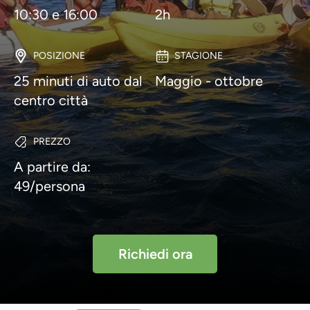
10:30 e 16:00
2h
POSIZIONE
STAGIONE
25 minuti di auto dal
Maggio - ottobre
centro città
PREZZO
A partire da:
49/persona
Richiedi ora