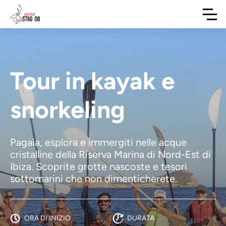
Tour in kayak e
snorkeling
Pagaia, esplora e immergiti nelle acque
cristalline della Riserva Marina di Nord-Est di
Ibiza. Scoprite grotte nascoste e tesori
sottomarini che non dimenticherete.
ORA DI INIZIO
DURATA