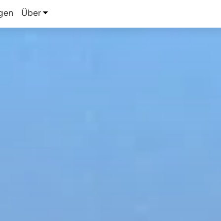
gen
Über