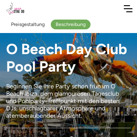
Preisgestaltung
Beschreibung
O Beach Day Club
Pool Party
Beginnen Sie Ihre Party schon früh im O
Beach Ibiza, dem glamourösen Tagesclub
und Poolparty-Treffpunkt mit den besten
DJs, unschlagbarer Atmosphäre und
atemberaubender Aussicht.