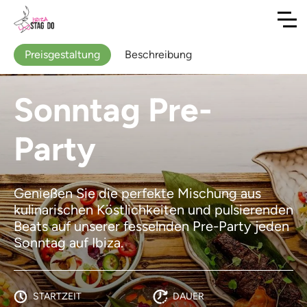
Preisgestaltung
Beschreibung
Sonntag Pre-
Party
Genießen Sie die perfekte Mischung aus
kulinarischen Köstlichkeiten und pulsierenden
Beats auf unserer fesselnden Pre-Party jeden
Sonntag auf Ibiza.
STARTZEIT
DAUER